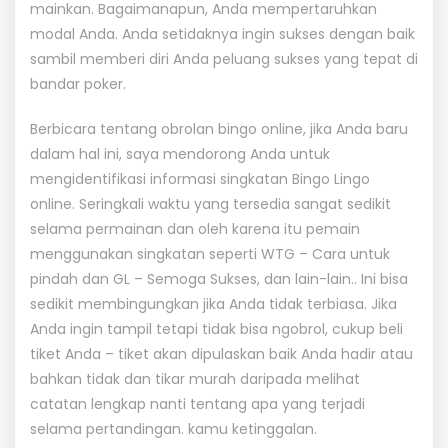
mainkan. Bagaimanapun, Anda mempertaruhkan
modal Anda. Anda setidaknya ingin sukses dengan baik
sambil memberi diri Anda peluang sukses yang tepat di
bandar poker
.
Berbicara tentang obrolan bingo online, jika Anda baru
dalam hal ini, saya mendorong Anda untuk
mengidentifikasi informasi singkatan Bingo Lingo
online. Seringkali waktu yang tersedia sangat sedikit
selama permainan dan oleh karena itu pemain
menggunakan singkatan seperti WTG – Cara untuk
pindah dan GL – Semoga Sukses, dan lain-lain.. Ini bisa
sedikit membingungkan jika Anda tidak terbiasa. Jika
Anda ingin tampil tetapi tidak bisa ngobrol, cukup beli
tiket Anda – tiket akan dipulaskan baik Anda hadir atau
bahkan tidak dan tikar murah daripada melihat
catatan lengkap nanti tentang apa yang terjadi
selama pertandingan. kamu ketinggalan.