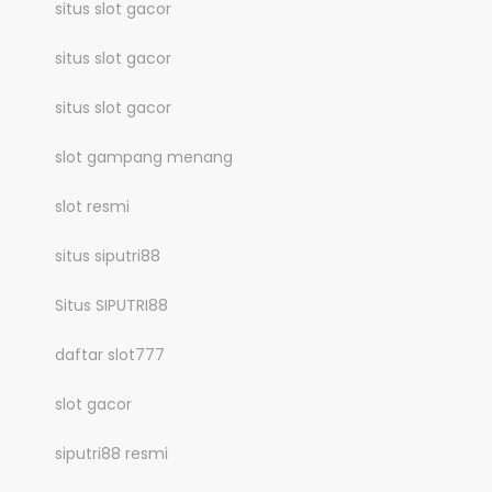
situs slot gacor
situs slot gacor
situs slot gacor
slot gampang menang
slot resmi
situs siputri88
Situs SIPUTRI88
daftar slot777
slot gacor
siputri88 resmi