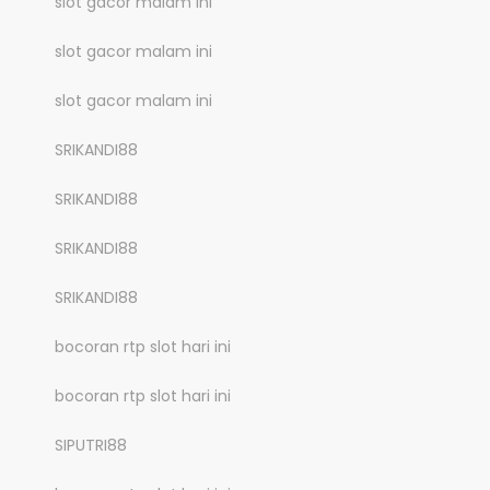
slot gacor malam ini
slot gacor malam ini
slot gacor malam ini
SRIKANDI88
SRIKANDI88
SRIKANDI88
SRIKANDI88
bocoran rtp slot hari ini
bocoran rtp slot hari ini
SIPUTRI88